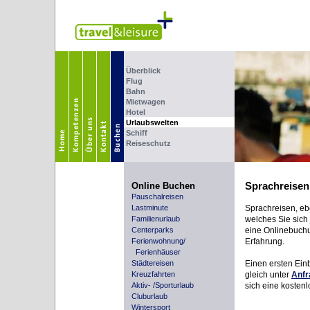
Überblick
Flug
Bahn
Mietwagen
Hotel
Urlaubswelten
Schiff
Reiseschutz
Sprachreisen
Online Buchen
Pauschalreisen
Lastminute
Sprachreisen, eb
Familienurlaub
welches Sie sich
Centerparks
eine Onlinebuchu
Ferienwohnung/
Erfahrung.
Ferienhäuser
Städtereisen
Einen ersten Ein
Kreuzfahrten
gleich unter
Anfr
Aktiv- /Sporturlaub
sich eine kosten
Cluburlaub
Wintersport