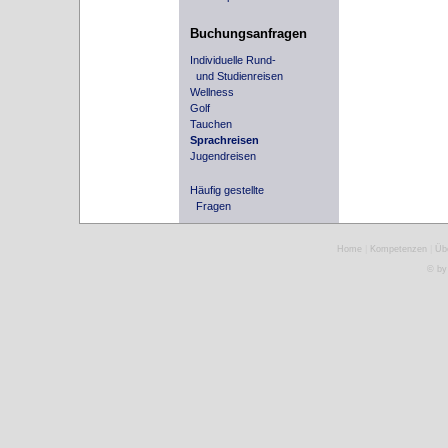
Buchungsanfragen
Individuelle Rund-
und Studienreisen
Wellness
Golf
Tauchen
Sprachreisen
Jugendreisen
Häufig gestellte
Fragen
Home
|
Kompetenzen
|
Üb
© by 